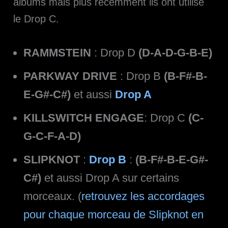
albums mais plus récemment ils ont utilisé
le Drop C.
RAMMSTEIN
: Drop D
(D-A-D-G-B-E)
PARKWAY DRIVE
: Drop B
(B-F#-B-
E-G#-C#)
et aussi
Drop A
KILLSWITCH ENGAGE
: Drop C
(C-
G-C-F-A-D)
SLIPKNOT
:
Drop B
:
(B-F#-B-E-G#-
C#)
et aussi Drop A sur certains
morceaux. (
retrouvez les accordages
pour chaque morceau de Slipknot en