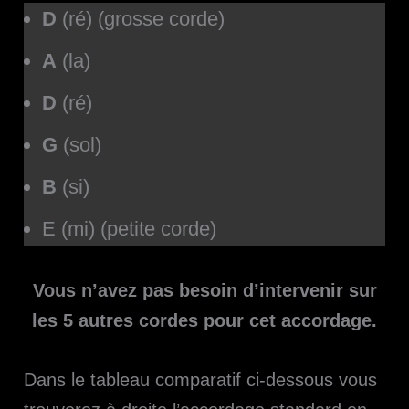
D
(ré)
(grosse corde)
A
(la)
D
(ré)
G
(sol)
B
(si)
E (mi) (petite corde)
Vous n’avez pas besoin d’intervenir sur
les 5 autres cordes pour cet accordage.
Dans le tableau comparatif ci-dessous vous