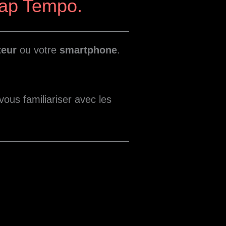
Tap Tempo.
teur
ou votre
smartphone
.
us familiariser avec les